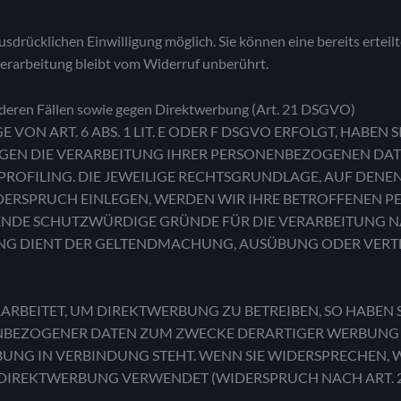
drücklichen Einwilligung möglich. Sie können eine bereits erteilt
erarbeitung bleibt vom Widerruf unberührt.
deren Fällen sowie gegen Direktwerbung (Art. 21 DSGVO)
 ART. 6 ABS. 1 LIT. E ODER F DSGVO ERFOLGT, HABEN SI
EGEN DIE VERARBEITUNG IHRER PERSONENBEZOGENEN DAT
PROFILING. DIE JEWEILIGE RECHTSGRUNDLAGE, AUF DENE
DERSPRUCH EINLEGEN, WERDEN WIR IHRE BETROFFENEN 
GENDE SCHUTZWÜRDIGE GRÜNDE FÜR DIE VERARBEITUNG NA
TUNG DIENT DER GELTENDMACHUNG, AUSÜBUNG ODER VER
BEITET, UM DIREKTWERBUNG ZU BETREIBEN, SO HABEN S
NBEZOGENER DATEN ZUM ZWECKE DERARTIGER WERBUNG E
RBUNG IN VERBINDUNG STEHT. WENN SIE WIDERSPRECHEN
IREKTWERBUNG VERWENDET (WIDERSPRUCH NACH ART. 21 