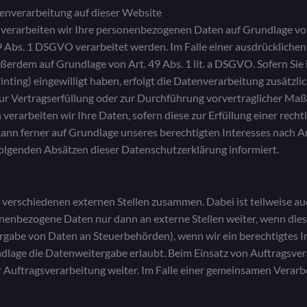
enverarbeitung auf dieser Website
 verarbeiten wir Ihre personenbezogenen Daten auf Grundlage von Ar
Abs. 1 DSGVO verarbeitet werden. Im Falle einer ausdrücklichen
ßerdem auf Grundlage von Art. 49 Abs. 1 lit. a DSGVO. Sofern Sie 
printing) eingewilligt haben, erfolgt die Datenverarbeitung zusätz
n zur Vertragserfüllung oder zur Durchführung vorvertraglicher Ma
verarbeiten wir Ihre Daten, sofern diese zur Erfüllung einer recht
ann ferner auf Grundlage unseres berechtigten Interesses nach Art.
 folgenden Absätzen dieser Datenschutzerklärung informiert.
t verschiedenen externen Stellen zusammen. Dabei ist teilweise
onenbezogene Daten nur dann an externe Stellen weiter, wenn dies 
tergabe von Daten an Steuerbehörden), wenn wir ein berechtigtes In
dlage die Datenweitergabe erlaubt. Beim Einsatz von Auftragsve
r Auftragsverarbeitung weiter. Im Falle einer gemeinsamen Verar